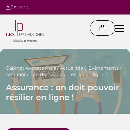
Extranet
Cabinet Avocats Paris
/
Actualités & Évènements
/
Assurance : on doit pouvoir résilier en ligne !
Assurance : on doit pouvoir
résilier en ligne !