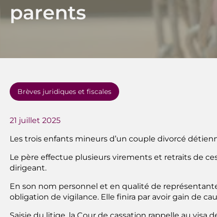
parents
Brèves juridiques et fiscales
21 juillet 2025
Les trois enfants mineurs d’un couple divorcé détie
Le père effectue plusieurs virements et retraits de c
dirigeant.
En son nom personnel et en qualité de représentante
obligation de vigilance. Elle finira par avoir gain de cau
Saisie du litige, la Cour de cassation rappelle au visa 