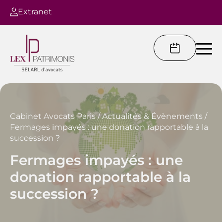
Extranet
Cabinet Avocats Paris
/
Actualités & Évènements
/
Fermages impayés : une donation rapportable à la
succession ?
Fermages impayés : une
donation rapportable à la
succession ?